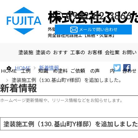
0942-82-3866
外壁塗装・屋根塗装・屋上防水
メールで問い合わせ
完全自社元請施工【鳥栖・久留米】
塗装施
塗装の
おすす
工事の
お客様
会社案
お問い
HOME
新着情報
HOME
工例
知識
め塗料
ご依頼
の声
内
合わせ
塗装施工例（130. 基山町Y様邸）を追加しました。
新着情報
ホームページ更新情報や、リリース情報などをお知らせします。
塗装施工例（130. 基山町Y様邸）を追加しまし