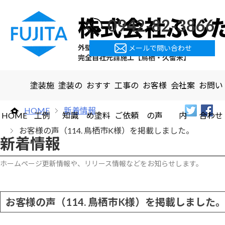
0942-82-3866
外壁塗装・屋根塗装・屋上防水
メールで問い合わせ
完全自社元請施工【鳥栖・久留米】
塗装施
塗装の
おすす
工事の
お客様
会社案
お問い
HOME
新着情報
HOME
工例
知識
め塗料
ご依頼
の声
内
合わせ
お客様の声（114. 鳥栖市K様）を掲載しました。
新着情報
ホームページ更新情報や、リリース情報などをお知らせします。
お客様の声（114. 鳥栖市K様）を掲載しました