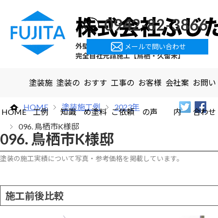
0942-82-3866
外壁塗装・屋根塗装・屋上防水
メールで問い合わせ
完全自社元請施工【鳥栖・久留米】
塗装施
塗装の
おすす
工事の
お客様
会社案
お問い
HOME
塗装施工例
2023年
HOME
工例
知識
め塗料
ご依頼
の声
内
合わせ
096. 鳥栖市K様邸
096. 鳥栖市K様邸
塗装の施工実績について写真・参考価格を掲載しています。
施工前後比較