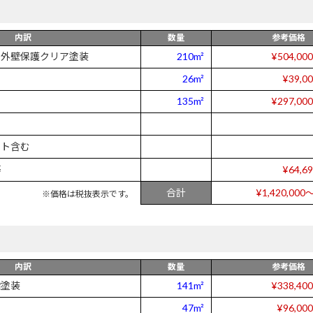
内訳
数量
参考価格
系外壁保護クリア塗装
210m²
¥504,00
26m²
¥39,0
135m²
¥297,00
ット含む
等
¥64,6
合計
¥1,420,000～
※価格は税抜表示です。
内訳
数量
参考価格
脂塗装
141m²
¥338,40
47m²
¥96,00