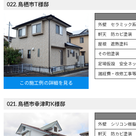
022. 鳥栖市T様邸
外壁 セラミック
軒天 防カビ塗装
屋根 遮熱塗料
その他塗装
足場仮設 安全ネ
諸経費・改修工事
この施工例の詳細を見る
021. 鳥栖市幸津町K様邸
外壁 シリコン樹
軒天 防カビ塗装